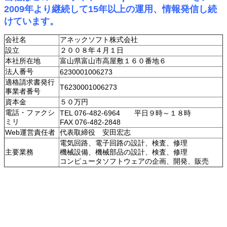
2009年より継続して15年以上の運用、情報発信し続
けています。
会社名
アネックソフト株式会社
設立
２００８年４月１日
本社所在地
富山県富山市高屋敷１６０番地６
法人番号
6230001006273
適格請求書発行
T6230001006273
事業者番号
資本金
５０万円
電話・ファクシ
TEL 076-482-6964 平日９時～１８時
ミリ
FAX 076-482-2848
Web運営責任者
代表取締役 安田宏志
電気回路、電子回路の設計、検査、修理
主要業務
機械設備、機械部品の設計、検査、修理
コンピュータソフトウェアの企画、開発、販売