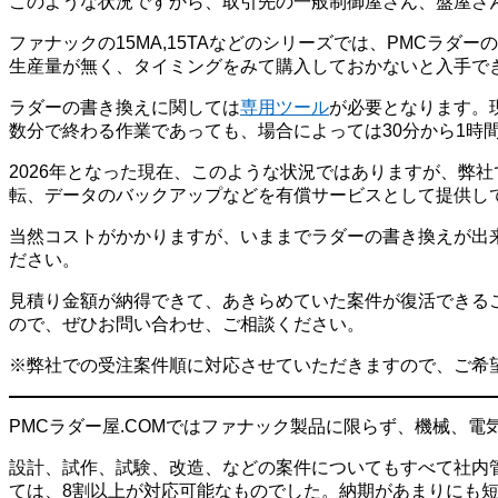
このような状況ですから、取引先の一般制御屋さん、盤屋さ
ファナックの15MA,15TAなどのシリーズでは、PMCラダ
生産量が無く、タイミングをみて購入しておかないと入手で
ラダーの書き換えに関しては
専用ツール
が必要となります。現
数分で終わる作業であっても、場合によっては30分から1
2026年となった現在、このような状況ではありますが、弊
転、データのバックアップなどを有償サービスとして提供し
当然コストがかかりますが、いままでラダーの書き換えが出
ださい。
見積り金額が納得できて、あきらめていた案件が復活できる
ので、ぜひお問い合わせ、ご相談ください。
※弊社での受注案件順に対応させていただきますので、ご希
PMCラダー屋.COMではファナック製品に限らず、機械、
設計、試作、試験、改造、などの案件についてもすべて社内
ては、8割以上が対応可能なものでした。納期があまりにも