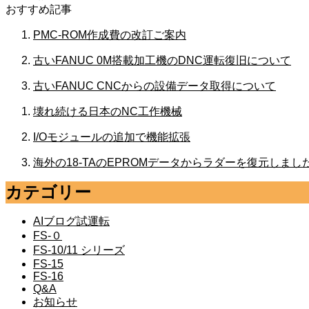
おすすめ記事
PMC-ROM作成費の改訂ご案内
古いFANUC 0M搭載加工機のDNC運転復旧について
古いFANUC CNCからの設備データ取得について
壊れ続ける日本のNC工作機械
I/Oモジュールの追加で機能拡張
海外の18-TAのEPROMデータからラダーを復元しまし
カテゴリー
AIブログ試運転
FS-０
FS-10/11 シリーズ
FS-15
FS-16
Q&A
お知らせ