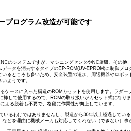
ダープログラム改造が可能です
に販売開始されたCNCのシステムですが、マシニングセンタやNC旋盤
ータを消去するタイプのEP-ROM(UV-EPROM)に制御
ているところも多いため、安全装置の追加、周辺機器やロボッ
多いようです。
ばれるケースに入った構造のROMカセットを使用します。ラダープ
挿して使用するので、ROMの取り扱いがカセット式になりました
具による脱着も不要で、格段に作業性が向上しています。
ているわけではありませんし、製造から30年以上経過してい
、などを理由に機械メーカも対応してくれない（できない）事