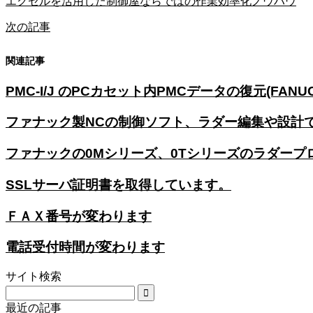
エクセルを活用した制御屋ならではの作業効率化ノウハウ
次の記事
関連記事
PMC-I/J のPCカセット内PMCデータの復元(FANUC 
ファナック製NCの制御ソフト、ラダー編集や設計
ファナックの0Mシリーズ、0Tシリーズのラダープ
SSLサーバ証明書を取得しています。
ＦＡＸ番号が変わります
電話受付時間が変わります
サイト検索
最近の記事