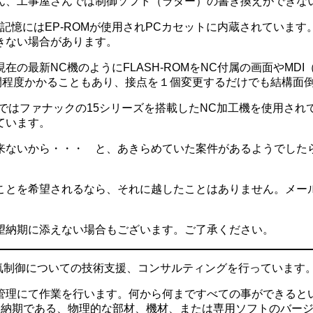
ん、工事屋さんでは制御ソフト（ラダー）の書き換えができな
ーの記憶にはEP-ROMが使用されPCカセットに内蔵されてい
きない場合があります。
在の最新NC機のようにFLASH-ROMをNC付属の画面やM
時間程度かかることもあり、接点を１個変更するだけでも結構面
社ではファナックの15シリーズを搭載したNC加工機を使用さ
ています。
来ないから・・・ と、あきらめていた案件があるようでし
ことを希望されるなら、それに越したことはありません。メー
望納期に添えない場合もございます。ご了承ください。
電気制御についての技術支援、コンサルティングを行っています
管理にて作業を行います。何から何まですべての事ができると
短納期である、物理的な部材、機材、または専用ソフトのバー