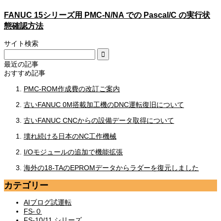
FANUC 15シリーズ用 PMC-N/NA での Pascal/C の実行状
態確認方法
サイト検索
最近の記事
おすすめ記事
PMC-ROM作成費の改訂ご案内
古いFANUC 0M搭載加工機のDNC運転復旧について
古いFANUC CNCからの設備データ取得について
壊れ続ける日本のNC工作機械
I/Oモジュールの追加で機能拡張
海外の18-TAのEPROMデータからラダーを復元しました
カテゴリー
AIブログ試運転
FS-０
FS-10/11 シリーズ